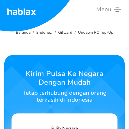
Menu
Beranda
Beranda
Endonezi
Giftcard
Undawn RC Top-Up
Tarif
Layanan
Hubungi
Kirim Pulsa Ke Negara
Kami
Dengan Mudah
Bahasa Indonesia
Tetap terhubung dengan orang
terkasih di Indonesia
SIGN IN
SIGN UP
Pilih Negara