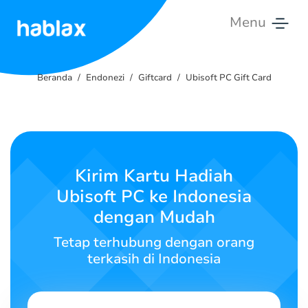
Menu
Beranda
Beranda
Endonezi
Giftcard
Ubisoft PC Gift Card
Tarif
Layanan
Hubungi
Kirim Kartu Hadiah
Kami
Ubisoft PC ke Indonesia
dengan Mudah
Bahasa Indonesia
Tetap terhubung dengan orang
terkasih di Indonesia
SIGN IN
SIGN UP