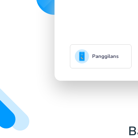
Panggilans
B