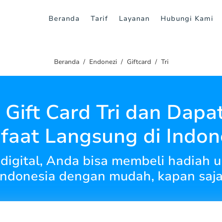
Beranda
Tarif
Layanan
Hubungi Kami
Beranda
Endonezi
Giftcard
Tri
i Gift Card Tri dan Dapa
aat Langsung di Indon
digital, Anda bisa membeli hadiah un
Indonesia dengan mudah, kapan saja