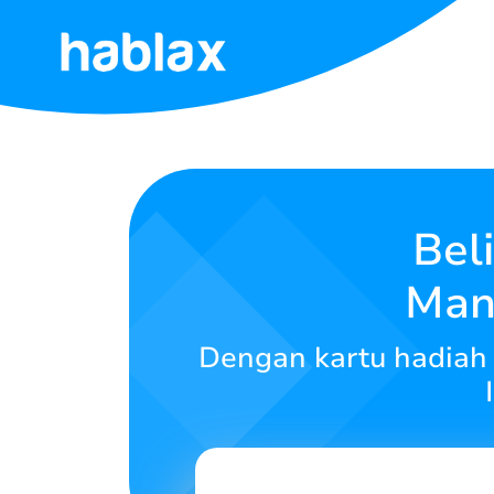
Beranda
Tarif
Layanan
Bel
Manf
Hubungi
Kami
Dengan kartu hadiah 
Bahasa Indonesia
SIGN IN
SIGN UP