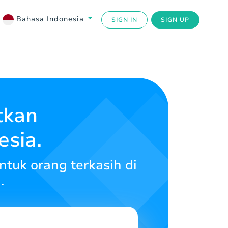
Bahasa Indonesia
SIGN IN
SIGN UP
tkan
esia.
tuk orang terkasih di
.