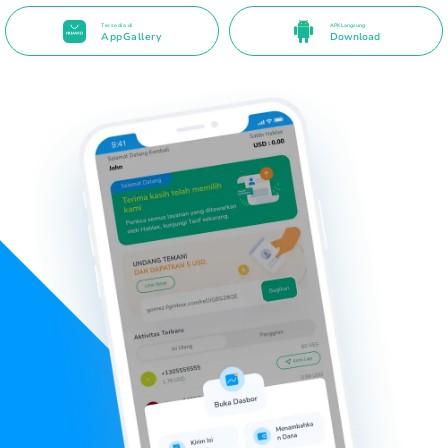
Tersedia di
APK Langsung
AppGallery
Download