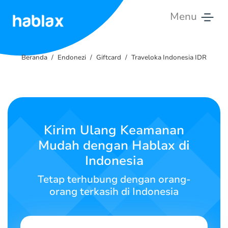
Menu
Beranda
Beranda
Endonezi
Giftcard
Traveloka Indonesia IDR
Harga
Layanan
Hubungi
Kirim Ulang Keamanan
Kami
Mudah dengan Hablax di
Indonesia
Bahasa Indonesia
Tetap terhubung dengan orang-
orang terkasih di Indonesia
SIGN IN
SIGN UP