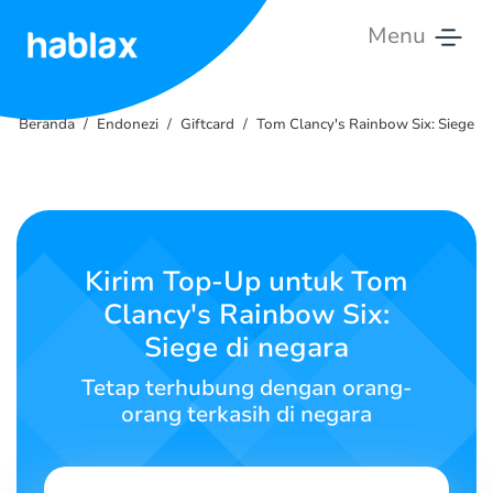
Menu
Beranda
Beranda
Endonezi
Giftcard
Tom Clancy's Rainbow Six: Siege
Tarif
Layanan
Hubungi
Kirim Top-Up untuk Tom
Kami
Clancy's Rainbow Six:
Siege di negara
Bahasa Indonesia
Tetap terhubung dengan orang-
orang terkasih di negara
SIGN IN
SIGN UP