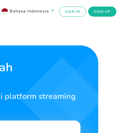
Bahasa Indonesia
SIGN IN
SIGN UP
iah
i platform streaming