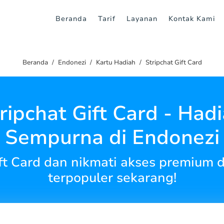
Beranda
Tarif
Layanan
Kontak Kami
Beranda
Endonezi
Kartu Hadiah
Stripchat Gift Card
ripchat Gift Card - Had
Sempurna di Endonezi
ift Card dan nikmati akses premium d
terpopuler sekarang!