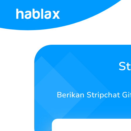
Beranda
Tarif
Layanan
St
Kontak
Kami
Berikan Stripchat G
Bahasa Indonesia
SIGN IN
SIGN UP