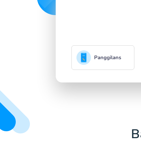
Panggilans
B