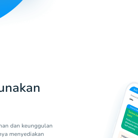
unakan
han dan keunggulan
anya menyediakan