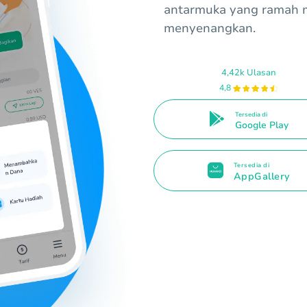
antarmuka yang ramah
menyenangkan.
4,42k Ulasan
4,8
Tersedia di
Google Play
Tersedia di
AppGallery