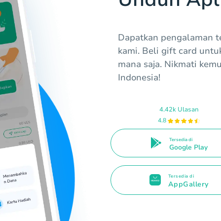
Dapatkan pengalaman te
kami. Beli gift card unt
mana saja. Nikmati kem
Indonesia!
4.42k Ulasan
4.8
Tersedia di
Google Play
Tersedia di
AppGallery