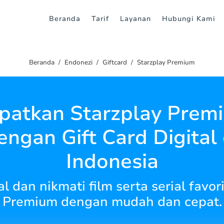
Beranda
Tarif
Layanan
Hubungi Kami
Beranda
Endonezi
Giftcard
Starzplay Premium
patkan Starzplay Prem
engan Gift Card Digital 
Indonesia
tal dan nikmati film serta serial favo
Premium dengan mudah dan cepat.