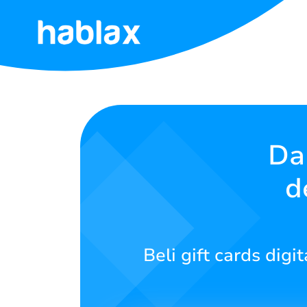
Beranda
Tarif
Layanan
Da
d
Hubungi
Kami
Bahasa Indonesia
Beli gift cards digi
SIGN IN
SIGN UP