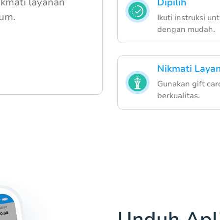
ikmati layanan
Dipilih
ium.
Ikuti instruksi 
dengan mudah.
Nikmati Laya
Gunakan gift ca
berkualitas.
Unduh Apli