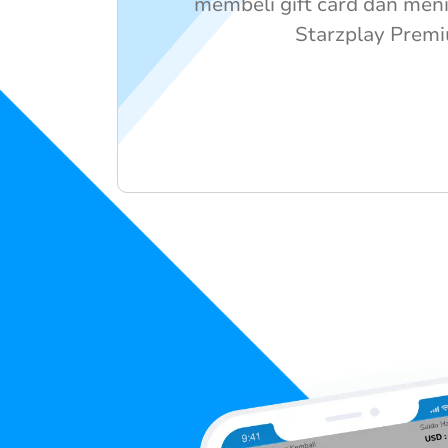
membeli gift card dan men
Starzplay Prem