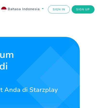
Bahasa Indonesia
SIGN IN
SIGN UP
ium
di
rit Anda di Starzplay