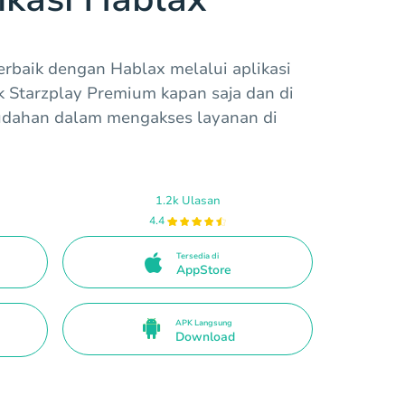
rbaik dengan Hablax melalui aplikasi
uk Starzplay Premium kapan saja dan di
udahan dalam mengakses layanan di
1.2k Ulasan
4.4
Tersedia di
AppStore
APK Langsung
Download