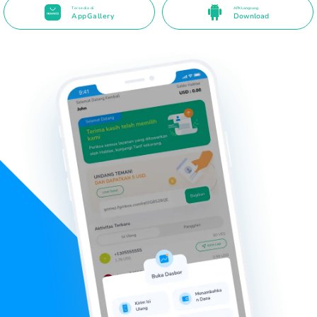
Tersedia di
APK Langsung
AppGallery
Download