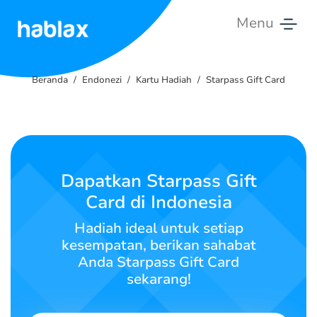
Menu
Beranda
Beranda
Endonezi
Kartu Hadiah
Starpass Gift Card
Tarif
Layanan
Hubungi
Dapatkan Starpass Gift
Kami
Card di Indonesia
Bahasa Indonesia
Hadiah ideal untuk setiap
kesempatan, berikan sahabat
Anda Starpass Gift Card
sekarang!
SIGN IN
SIGN UP