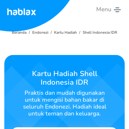
Menu
Beranda
Beranda
Endonezi
Kartu Hadiah
Shell Indonesia IDR
Tarif
Layanan
Hubungi
Kartu Hadiah Shell
Kami
Indonesia IDR
Bahasa Indonesia
Praktis dan mudah digunakan
untuk mengisi bahan bakar di
seluruh Endonezi. Hadiah ideal
untuk teman dan keluarga.
SIGN IN
SIGN UP