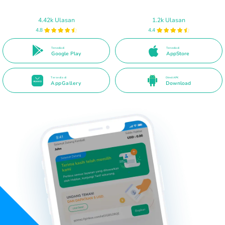
4.42k Ulasan
1.2k Ulasan
4.8
4.4
Tersedia di
Tersedia di
Google Play
AppStore
Tersedia di
Direct APK
AppGallery
Download