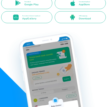
Tersedia di
Tersedia di Aplikasi
Google Play
AppStore
Tersedia di Galeri Aplikasi
APK Langsung
AppGallery
Download