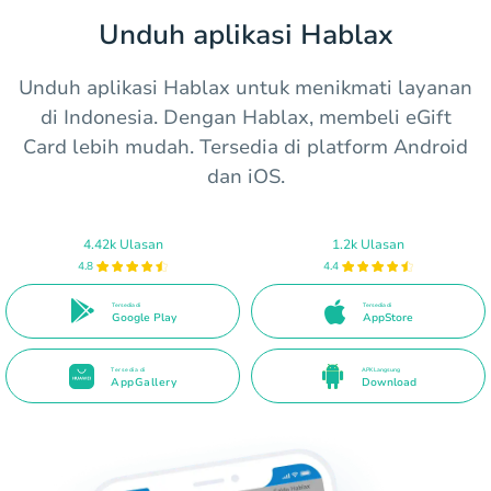
Unduh aplikasi Hablax
Unduh aplikasi Hablax untuk menikmati layanan
di Indonesia. Dengan Hablax, membeli eGift
Card lebih mudah. Tersedia di platform Android
dan iOS.
4.42k Ulasan
1.2k Ulasan
4.8
4.4
Tersedia di
Tersedia di
Google Play
AppStore
Tersedia di
APK Langsung
AppGallery
Download