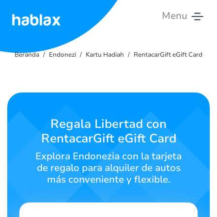
Menu
Beranda
Beranda
Endonezi
Kartu Hadiah
RentacarGift eGift Card
Tarif
Layanan
Hubungi
Regala Libertad con
Kami
RentacarGift eGift Card
Bahasa Indonesia
Explora Endonezia con la tarjeta
de regalo para alquiler de autos
más conveniente y flexible.
SIGN IN
SIGN UP