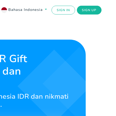
Bahasa Indonesia
SIGN IN
SIGN UP
R Gift
 dan
onesia IDR dan nikmati
.