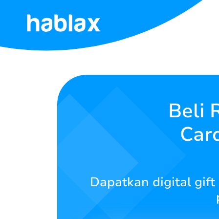
Beranda
Tarif
Layanan
Beli 
Car
Hubungi
Kami
Bahasa Indonesia
Dapatkan digital gift
SIGN IN
SIGN UP