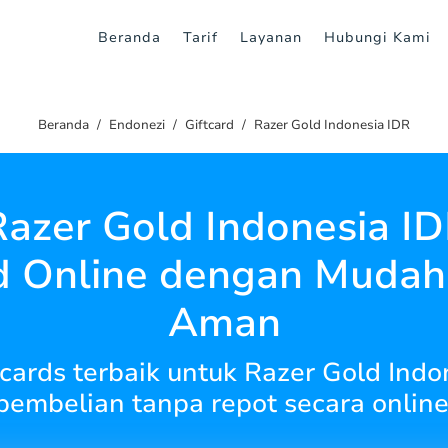
Beranda
Tarif
Layanan
Hubungi Kami
Beranda
Endonezi
Giftcard
Razer Gold Indonesia IDR
Razer Gold Indonesia ID
d Online dengan Mudah
Aman
 cards terbaik untuk Razer Gold Ind
pembelian tanpa repot secara online