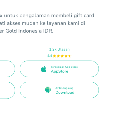
ax untuk pengalaman membeli gift card
mati akses mudah ke layanan kami di
er Gold Indonesia IDR.
1.2k Ulasan
4.4
Tersedia di App Store
AppStore
APK Langsung
Download