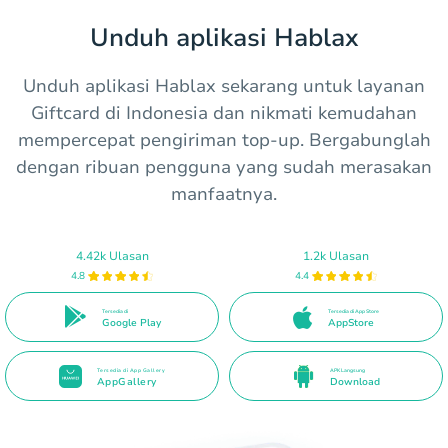
Unduh aplikasi Hablax
Unduh aplikasi Hablax sekarang untuk layanan
Giftcard di Indonesia dan nikmati kemudahan
mempercepat pengiriman top-up. Bergabunglah
dengan ribuan pengguna yang sudah merasakan
manfaatnya.
4.42k Ulasan
1.2k Ulasan
4.8
4.4
Tersedia di
Tersedia di App Store
Google Play
AppStore
Tersedia di App Gallery
APK Langsung
AppGallery
Download