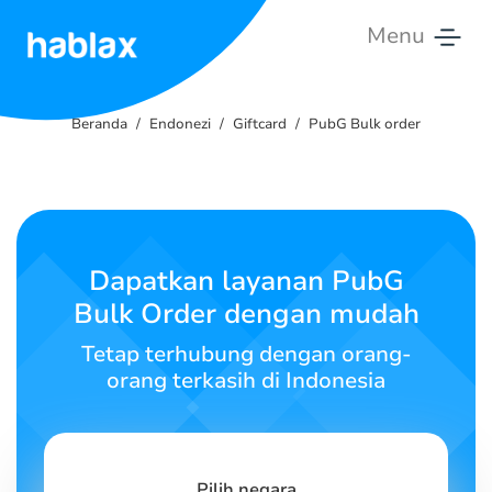
Menu
Beranda
Beranda
Endonezi
Giftcard
PubG Bulk order
Tarif
Layanan
Hubungi
Dapatkan layanan PubG
Kami
Bulk Order dengan mudah
Bahasa Indonesia
Tetap terhubung dengan orang-
orang terkasih di Indonesia
SIGN IN
SIGN UP
Pilih negara