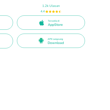
1.2k Ulasan
4.4
Tersedia di
AppStore
APK Langsung
Download