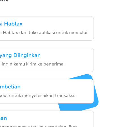
si Hablax
i Hablax dari toko aplikasi untuk memulai.
 yang Diinginkan
g ingin kamu kirim ke penerima.
embelian
ckout untuk menyelesaikan transaksi.
nan
epada teman atau keluarga dan lihat