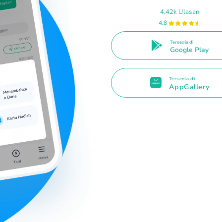
4.42k Ulasan
4.8
Tersedia di
Google Play
Tersedia di
AppGallery