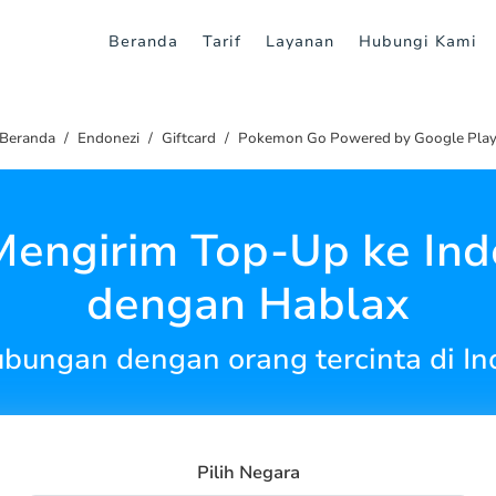
Beranda
Tarif
Layanan
Hubungi Kami
Beranda
Endonezi
Giftcard
Pokemon Go Powered by Google Pla
Mengirim Top-Up ke Ind
dengan Hablax
ubungan dengan orang tercinta di In
Pilih Negara