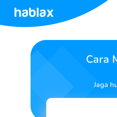
Beranda
Tarif
Layanan
Cara 
Hubungi
Kami
Jaga h
Bahasa Indonesia
SIGN IN
SIGN UP