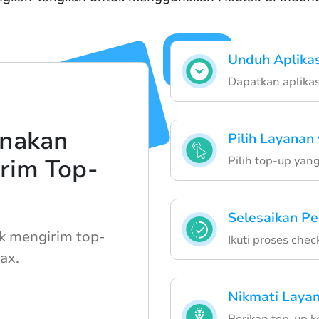
Unduh Aplika
Dapatkan aplikas
nakan
Pilih Layanan
Pilih top-up yan
rim Top-
Selesaikan P
uk mengirim top-
Ikuti proses che
ax.
Nikmati Laya
Berikan top-up k