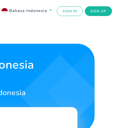
Bahasa Indonesia
SIGN IN
SIGN UP
y
onesia
donesia