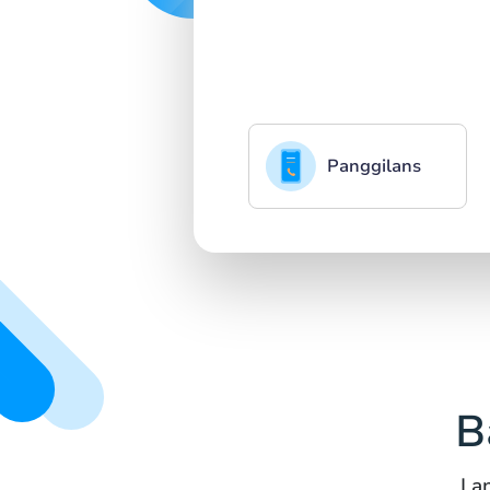
Panggilans
B
La