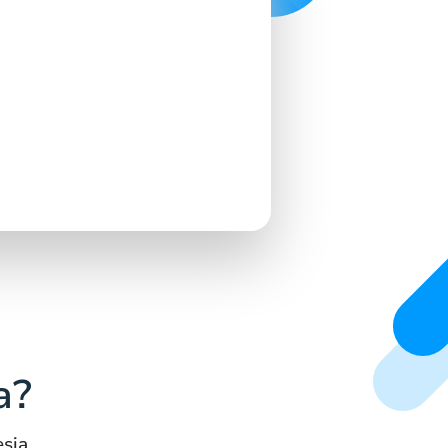
a?
sia