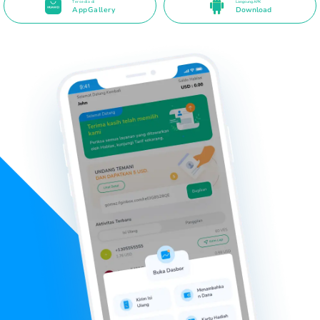
Tersedia di
Langsung APK
AppGallery
Download