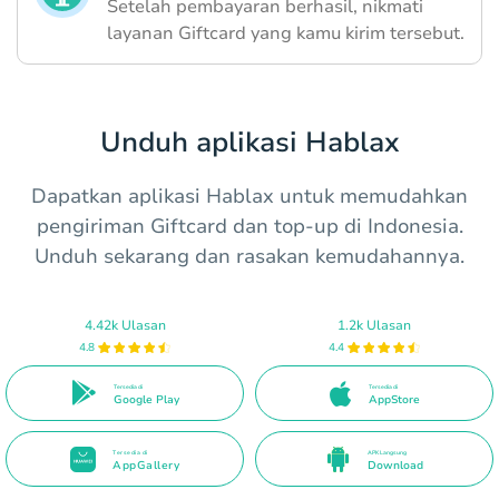
Setelah pembayaran berhasil, nikmati
layanan Giftcard yang kamu kirim tersebut.
Unduh aplikasi Hablax
Dapatkan aplikasi Hablax untuk memudahkan
pengiriman Giftcard dan top-up di Indonesia.
Unduh sekarang dan rasakan kemudahannya.
4.42k Ulasan
1.2k Ulasan
4.8
4.4
Tersedia di
Tersedia di
Google Play
AppStore
Tersedia di
APK Langsung
AppGallery
Download