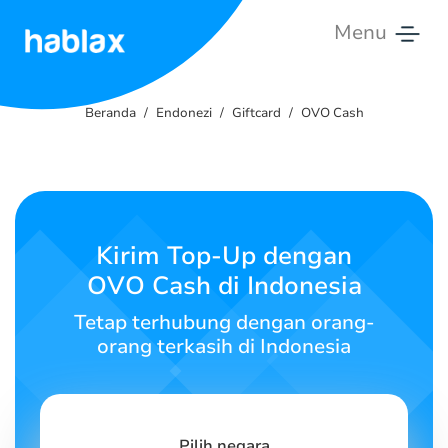
Menu
Beranda
Beranda
Endonezi
Giftcard
OVO Cash
Tarif
Layanan
Hubungi
Kirim Top-Up dengan
Kami
OVO Cash di Indonesia
Bahasa Indonesia
Tetap terhubung dengan orang-
orang terkasih di Indonesia
SIGN IN
SIGN UP
Pilih negara