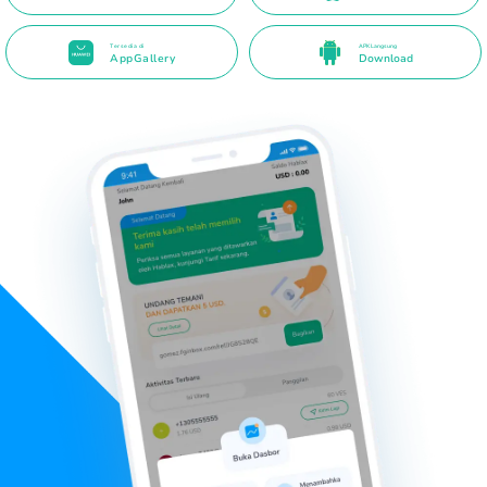
Tersedia di
APK Langsung
AppGallery
Download