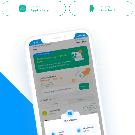
Tersedia di
APK Langsung
AppGallery
Download