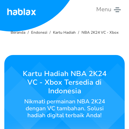
Menu
Beranda
Beranda
Endonezi
Kartu Hadiah
NBA 2K24 VC - Xbox
Tarif
Layanan
Hubungi
Kartu Hadiah NBA 2K24
Kami
VC - Xbox Tersedia di
Indonesia
Bahasa Indonesia
Nikmati permainan NBA 2K24
dengan VC tambahan. Solusi
hadiah digital terbaik Anda!
SIGN IN
SIGN UP