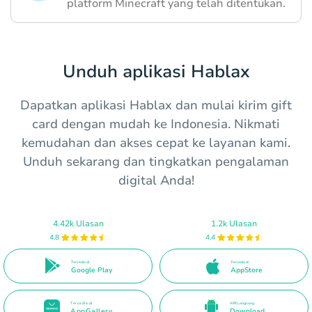
platform Minecraft yang telah ditentukan.
Unduh aplikasi Hablax
Dapatkan aplikasi Hablax dan mulai kirim gift
card dengan mudah ke Indonesia. Nikmati
kemudahan dan akses cepat ke layanan kami.
Unduh sekarang dan tingkatkan pengalaman
digital Anda!
4.42k Ulasan
1.2k Ulasan
4.8
4.4
Tersedia di
Tersedia di
Google Play
AppStore
Tersedia di
APK Langsung
AppGallery
Download