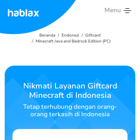
Menu
Beranda
Beranda
Endonezi
Giftcard
Harga
Minecraft Java and Bedrock Edition (PC)
Layanan
Hubungi
kami
Nikmati Layanan Giftcard
Minecraft di Indonesia
Bahasa Indonesia
Tetap terhubung dengan orang-
orang terkasih di Indonesia
SIGN IN
SIGN UP