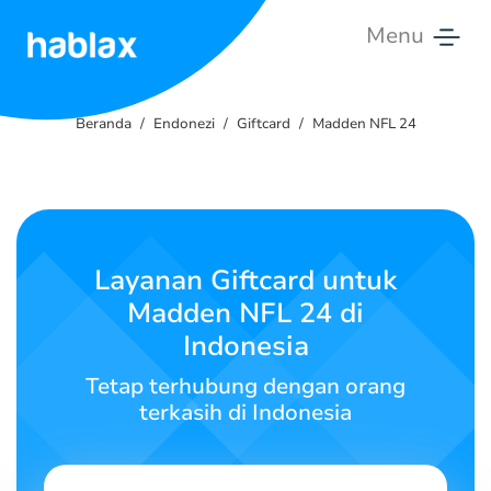
Menu
Beranda
Beranda
Endonezi
Giftcard
Madden NFL 24
Tarif
Layanan
Hubungi
Layanan Giftcard untuk
Kami
Madden NFL 24 di
Indonesia
Bahasa Indonesia
Tetap terhubung dengan orang
terkasih di Indonesia
SIGN IN
SIGN UP