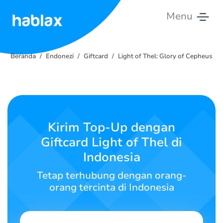
Menu
Beranda
Beranda
Endonezi
Giftcard
Light of Thel: Glory of Cepheus
Tarif
Layanan
Hubungi
Kirim Top-Up dengan
kami
Giftcard Light of Thel di
Indonesia
Bahasa Indonesia
Tetap terhubung dengan orang-
orang tercinta di Indonesia
SIGN IN
SIGN UP