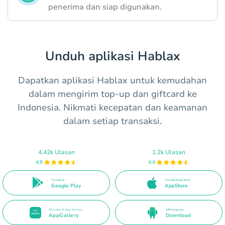
penerima dan siap digunakan.
Unduh aplikasi Hablax
Dapatkan aplikasi Hablax untuk kemudahan
dalam mengirim top-up dan giftcard ke
Indonesia. Nikmati kecepatan dan keamanan
dalam setiap transaksi.
4.42k Ulasan
1.2k Ulasan
4.8
4.4
Tersedia di
Tersedia di App Store
Google Play
AppStore
Tersedia di App Gallery
APK Langsung
AppGallery
Download