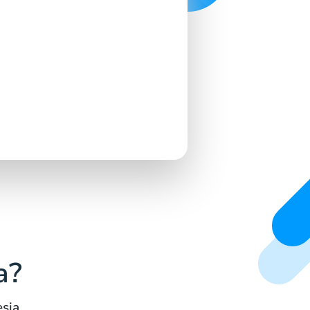
a?
sia