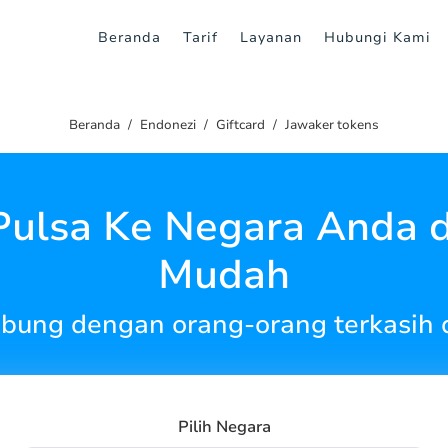
Beranda
Tarif
Layanan
Hubungi Kami
Beranda
Endonezi
Giftcard
Jawaker tokens
 Pulsa Ke Negara Anda 
Mudah
ubung dengan orang-orang terkasih d
Pilih Negara