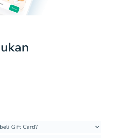
jukan
eli Gift Card?