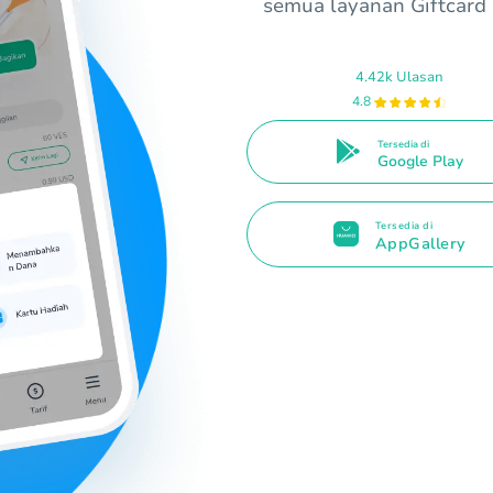
semua layanan Giftcard
4.42k Ulasan
4.8
Tersedia di
Google Play
Tersedia di
AppGallery