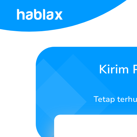
Beranda
Tarif
Layanan
Kirim
Hubungi
Kami
Tetap terh
Bahasa Indonesia
SIGN IN
SIGN UP