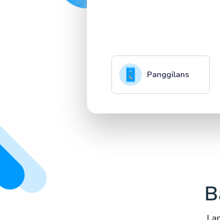
Panggilans
B
La