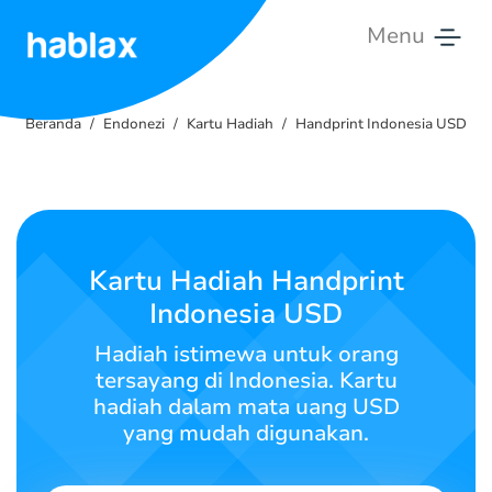
Menu
Beranda
Beranda
Endonezi
Kartu Hadiah
Handprint Indonesia USD
Tarif
Layanan
Hubungi
Kartu Hadiah Handprint
Kami
Indonesia USD
Bahasa Indonesia
Hadiah istimewa untuk orang
tersayang di Indonesia. Kartu
hadiah dalam mata uang USD
yang mudah digunakan.
SIGN IN
SIGN UP