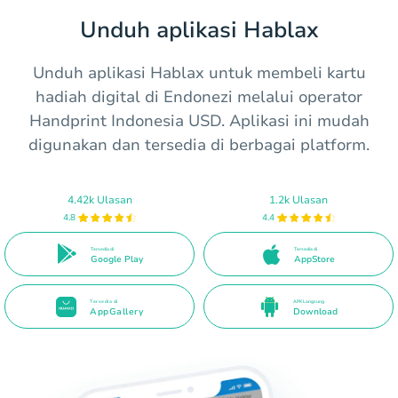
Unduh aplikasi Hablax
Unduh aplikasi Hablax untuk membeli kartu
hadiah digital di Endonezi melalui operator
Handprint Indonesia USD. Aplikasi ini mudah
digunakan dan tersedia di berbagai platform.
4.42k Ulasan
1.2k Ulasan
4.8
4.4
Tersedia di
Tersedia di
Google Play
AppStore
Tersedia di
APK Langsung
AppGallery
Download