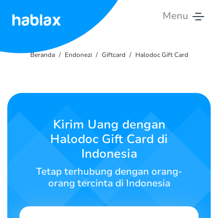
Menu
Beranda
Beranda
Endonezi
Giftcard
Halodoc Gift Card
Tarif
Layanan
Hubungi
Kirim Uang dengan
Kami
Halodoc Gift Card di
Indonesia
Bahasa Indonesia
Tetap terhubung dengan orang-
orang tercinta di Indonesia
SIGN IN
SIGN UP