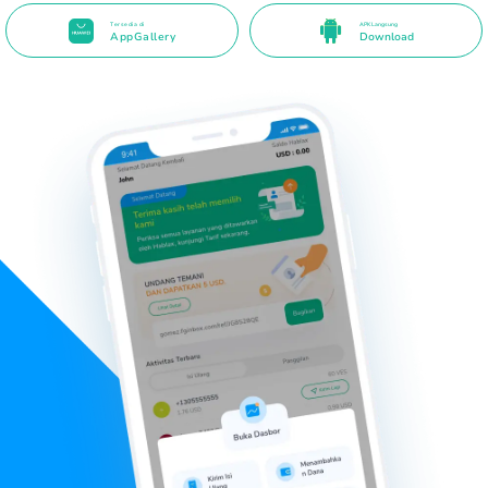
Tersedia di
APK Langsung
AppGallery
Download