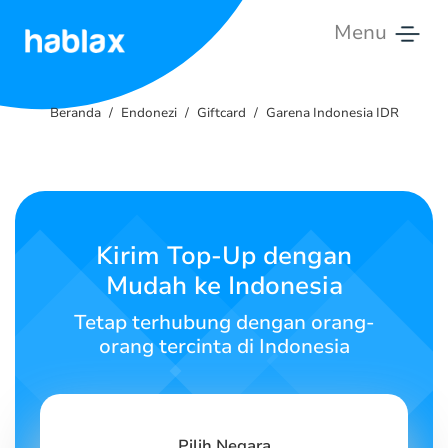
Menu
Beranda
Beranda
Endonezi
Giftcard
Garena Indonesia IDR
Tarif
Layanan
Hubungi
Kirim Top-Up dengan
Kami
Mudah ke Indonesia
Bahasa Indonesia
Tetap terhubung dengan orang-
orang tercinta di Indonesia
SIGN IN
SIGN UP
Pilih Negara