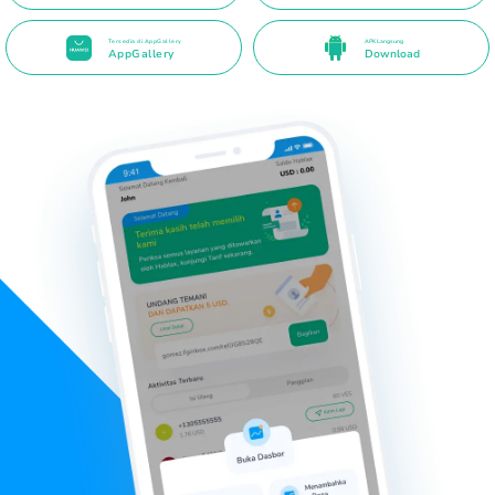
Tersedia di AppGallery
APK Langsung
AppGallery
Download