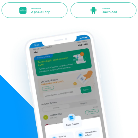
Tersedia di
Unduh APK
AppGallery
Download