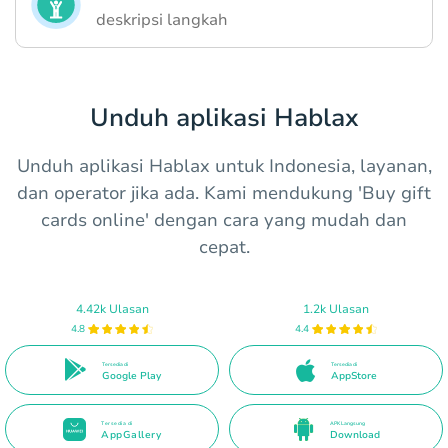
deskripsi langkah
Unduh aplikasi Hablax
Unduh aplikasi Hablax untuk Indonesia, layanan,
dan operator jika ada. Kami mendukung 'Buy gift
cards online' dengan cara yang mudah dan
cepat.
4.42k Ulasan
1.2k Ulasan
4.8
4.4
Tersedia di
Tersedia di
Google Play
AppStore
Tersedia di
APK Langsung
AppGallery
Download