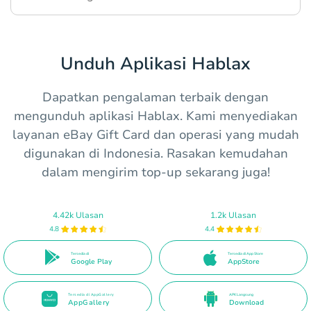
Unduh Aplikasi Hablax
Dapatkan pengalaman terbaik dengan
mengunduh aplikasi Hablax. Kami menyediakan
layanan eBay Gift Card dan operasi yang mudah
digunakan di Indonesia. Rasakan kemudahan
dalam mengirim top-up sekarang juga!
4.42k Ulasan
1.2k Ulasan
4.8
4.4
Tersedia di
Tersedia di App Store
Google Play
AppStore
Tersedia di AppGallery
APK Langsung
AppGallery
Download