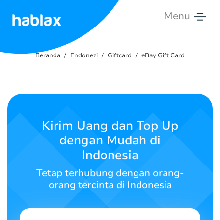
Menu
Beranda
Beranda
Endonezi
Giftcard
eBay Gift Card
Tarif
Layanan
Hubungi
Kirim Uang dan Top Up
Kami
dengan Mudah di
Indonesia
Bahasa Indonesia
Tetap terhubung dengan orang-
orang tercinta di Indonesia
SIGN IN
SIGN UP