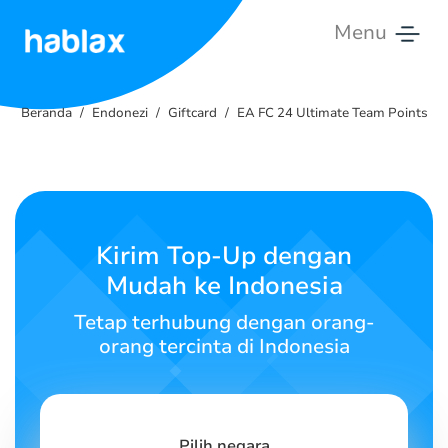
Menu
Beranda
Beranda
Endonezi
Giftcard
EA FC 24 Ultimate Team Points
Tarif
Layanan
Hubungi
Kirim Top-Up dengan
Kami
Mudah ke Indonesia
Bahasa Indonesia
Tetap terhubung dengan orang-
orang tercinta di Indonesia
SIGN IN
SIGN UP
Pilih negara