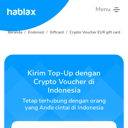
Menu
Beranda
Beranda
Endonezi
Giftcard
Crypto Voucher EUR gift card
Tarif
Layanan
Hubungi
Kirim Top-Up dengan
Kami
Crypto Voucher di
Indonesia
Bahasa Indonesia
Tetap terhubung dengan orang
yang Anda cintai di Indonesia
SIGN IN
SIGN UP