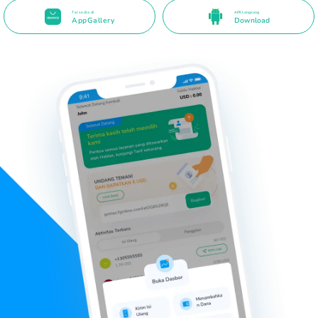
Tersedia di
APK Langsung
AppGallery
Download