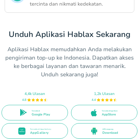
tercinta dan nikmati kedekatan.
Unduh Aplikasi Hablax Sekarang
Aplikasi Hablax memudahkan Anda melakukan
pengiriman top-up ke Indonesia. Dapatkan akses
ke berbagai layanan dan tawaran menarik.
Unduh sekarang juga!
4,4k Ulasan
1,2k Ulasan
4.8
4.4
Tersedia di
Tersedia di App Store
Google Play
AppStore
Tersedia di App Gallery
APK Langsung
AppGallery
Download