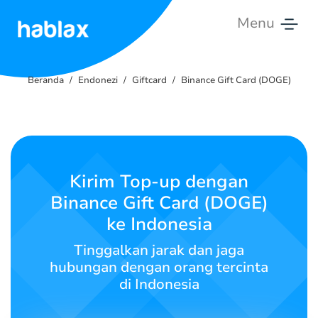
Menu
Beranda
Beranda
Endonezi
Giftcard
Binance Gift Card (DOGE)
Tarif
Layanan
Hubungi
Kirim Top-up dengan
Kami
Binance Gift Card (DOGE)
ke Indonesia
Bahasa Indonesia
Tinggalkan jarak dan jaga
hubungan dengan orang tercinta
di Indonesia
SIGN IN
SIGN UP