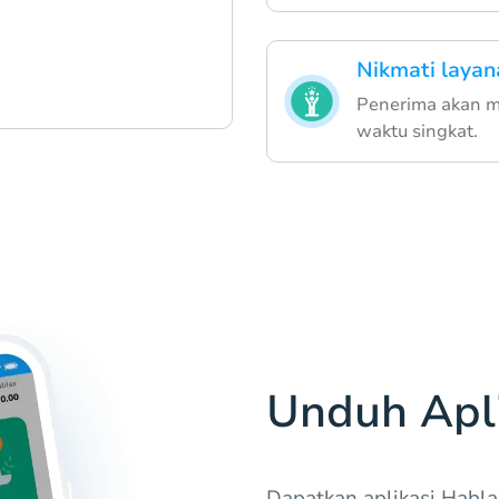
Nikmati layan
Penerima akan m
waktu singkat.
Unduh Apli
Dapatkan aplikasi Habla