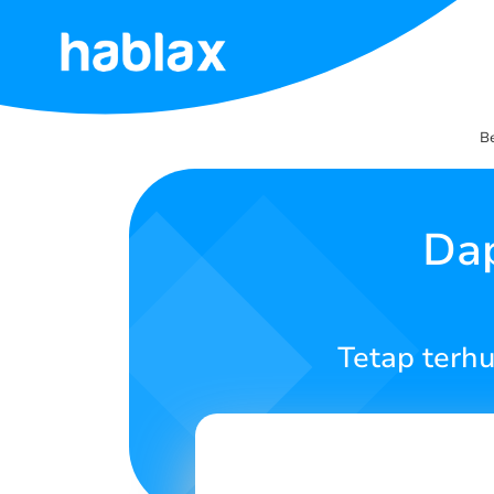
Beranda
B
Tarif
Layanan
Dap
Hubungi
Kami
Tetap terh
Bahasa Indonesia
SIGN IN
SIGN UP