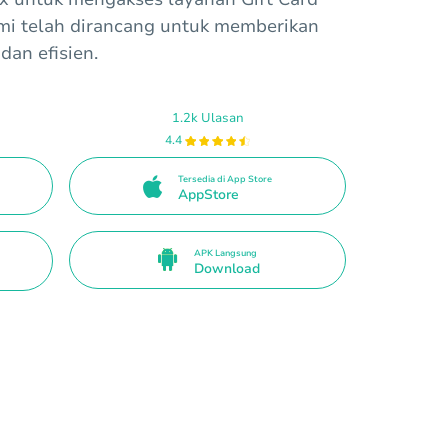
kami telah dirancang untuk memberikan
an efisien.
1.2k Ulasan
4.4
Tersedia di App Store
AppStore
APK Langsung
Download