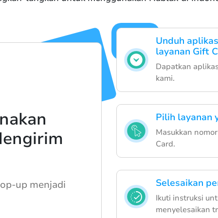
Unduh aplika
layanan Gift 
Dapatkan aplikasi
kami.
nakan
Pilih layanan 
Masukkan nomor t
Mengirim
Card.
Selesaikan p
top-up menjadi
Ikuti instruksi 
menyelesaikan tr