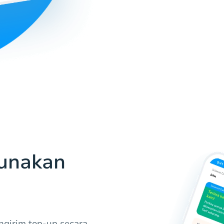
unakan
ngirim top-up secara