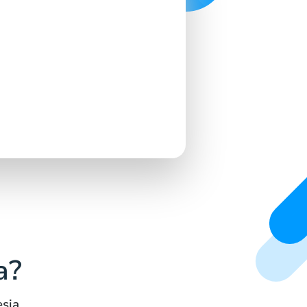
a?
sia