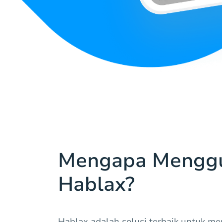
Mengapa Mengg
Hablax?
Hablax adalah solusi terbaik untuk me