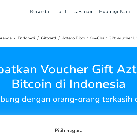
Beranda
Tarif
Layanan
Hubungi Kami
eranda
Endonezi
Giftcard
Azteco Bitcoin On-Chain Gift Voucher 
atkan Voucher Gift Az
Bitcoin di Indonesia
ubung dengan orang-orang terkasih d
Pilih negara