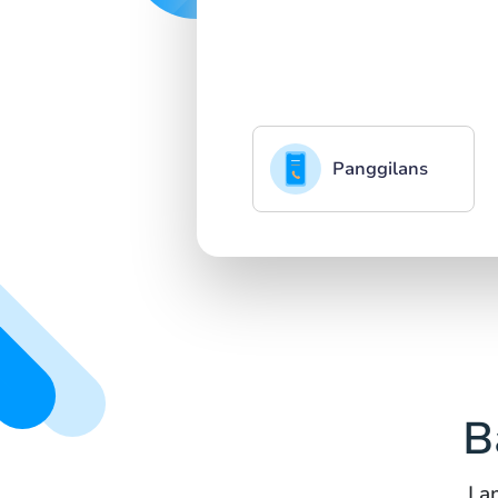
Panggilans
B
La