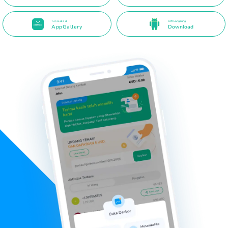
Tersedia di
APK Langsung
AppGallery
Download