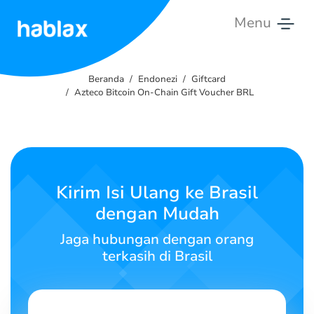
Menu
Beranda
Beranda
Endonezi
Giftcard
Tarif
Azteco Bitcoin On-Chain Gift Voucher BRL
Layanan
Hubungi
Kami
Kirim Isi Ulang ke Brasil
dengan Mudah
Bahasa Indonesia
Jaga hubungan dengan orang
terkasih di Brasil
SIGN IN
SIGN UP