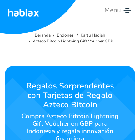
Menu
Beranda
Beranda
Endonezi
Kartu Hadiah
Tarif
Azteco Bitcoin Lightning Gift Voucher GBP
Layanan
Hubungi
Kami
Regalos Sorprendentes
con Tarjetas de Regalo
Bahasa Indonesia
Azteco Bitcoin
Compra Azteco Bitcoin Lightning
Gift Voucher en GBP para
SIGN IN
SIGN UP
Indonesia y regala innovación
financiera