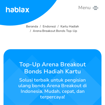
Menu
Beranda
Beranda
Endonezi
Kartu Hadiah
Tarif
Arena Breakout Bonds Top-Up
Layanan
Hubungi
Kami
Top-Up Arena Breakout
Bonds Hadiah Kartu
Bahasa Indonesia
Solusi terbaik untuk pengisian
ulang bonds Arena Breakout di
Indonesia. Mudah, cepat, dan
SIGN IN
SIGN UP
terpercaya!