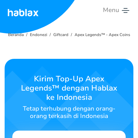
Menu
Beranda
Beranda
Endonezi
Giftcard
Apex Legends™ - Apex Coins
Harga
Layanan
Kontak
Kirim Top-Up Apex
Kami
Legends™ dengan Hablax
ke Indonesia
Bahasa Indonesia
Tetap terhubung dengan orang-
orang terkasih di Indonesia
SIGN IN
SIGN UP