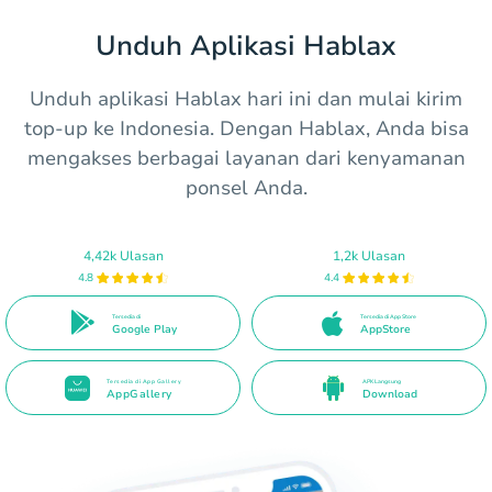
Unduh Aplikasi Hablax
Unduh aplikasi Hablax hari ini dan mulai kirim
top-up ke Indonesia. Dengan Hablax, Anda bisa
mengakses berbagai layanan dari kenyamanan
ponsel Anda.
4,42k Ulasan
1,2k Ulasan
4.8
4.4
Tersedia di
Tersedia di App Store
Google Play
AppStore
Tersedia di App Gallery
APK Langsung
AppGallery
Download