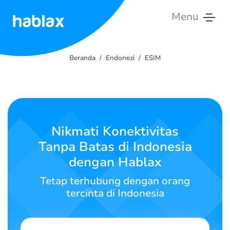
Menu
Beranda
Beranda
Endonezi
ESIM
Tarif
Layanan
Hubungi
Nikmati Konektivitas
Kami
Tanpa Batas di Indonesia
dengan Hablax
Bahasa Indonesia
Tetap terhubung dengan orang
tercinta di Indonesia
SIGN IN
SIGN UP