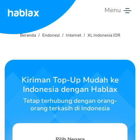
Menu
Beranda
Beranda
Endonezi
Internet
XL Indonesia IDR
Tarif
Layanan
Hubungi
Kiriman Top-Up Mudah ke
Kami
Indonesia dengan Hablax
Bahasa Indonesia
Tetap terhubung dengan orang-
orang terkasih di Indonesia
SIGN IN
SIGN UP
Pilih Negara