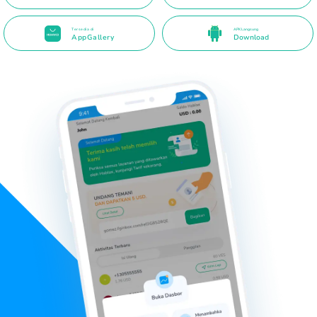
Tersedia di
APK Langsung
AppGallery
Download