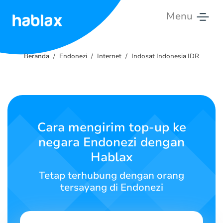
Menu
Beranda
Beranda
Endonezi
Internet
Indosat Indonesia IDR
Tarif
Layanan
Hubungi
Cara mengirim top-up ke
Kami
negara Endonezi dengan
Hablax
Bahasa Indonesia
Tetap terhubung dengan orang
tersayang di Endonezi
SIGN IN
SIGN UP