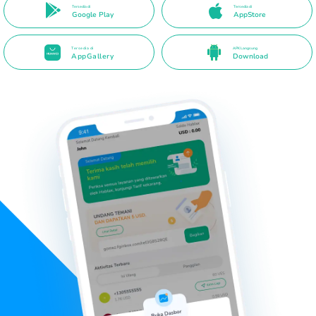
Tersedia di
Tersedia di
Google Play
AppStore
Tersedia di
APK Langsung
AppGallery
Download