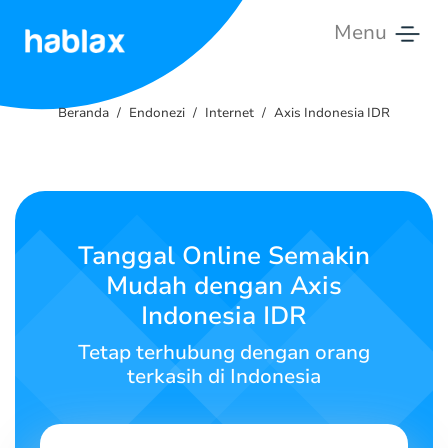
Menu
Beranda
Beranda
Endonezi
Internet
Axis Indonesia IDR
Tarif
Layanan
Hubungi
Tanggal Online Semakin
Kami
Mudah dengan Axis
Indonesia IDR
Bahasa Indonesia
Tetap terhubung dengan orang
terkasih di Indonesia
SIGN IN
SIGN UP