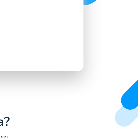
a?
ezi