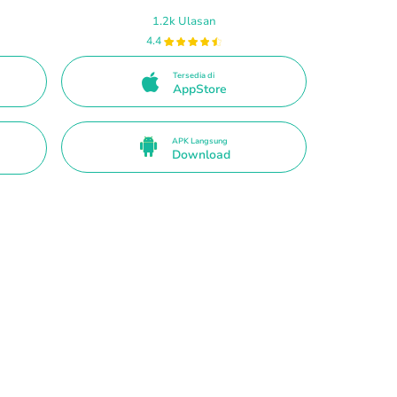
1.2k Ulasan
4.4
Tersedia di
AppStore
APK Langsung
Download