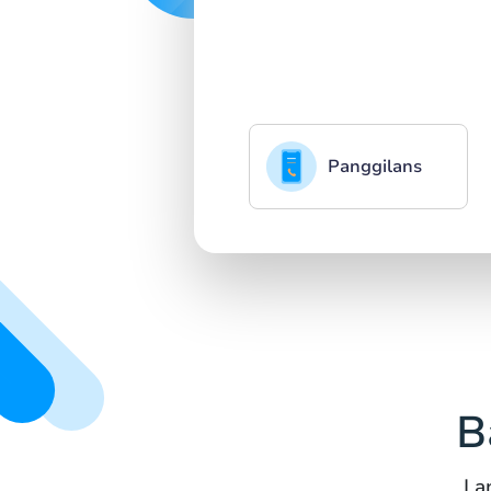
Panggilans
B
La