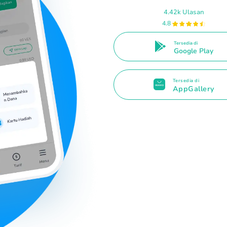
4.42k Ulasan
4.8
Tersedia di
Google Play
Tersedia di
AppGallery