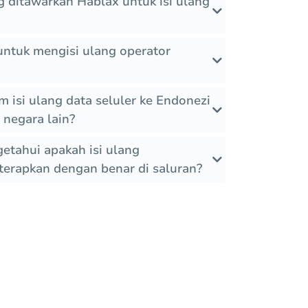
g ditawarkan Hablax untuk isi ulang
ntuk mengisi ulang operator
 isi ulang data seluler ke Endonezi
negara lain?
tahui apakah isi ulang
iterapkan dengan benar di saluran?