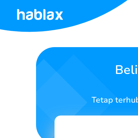
Beranda
Tarif
Layanan
Bel
Hubungi
Kami
Tetap terhu
Bahasa Indonesia
SIGN IN
SIGN UP