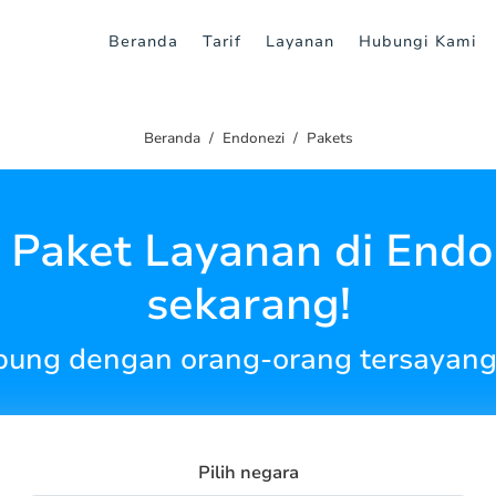
Beranda
Tarif
Layanan
Hubungi Kami
Beranda
Endonezi
Pakets
i Paket Layanan di Endo
sekarang!
bung dengan orang-orang tersayang
Pilih negara