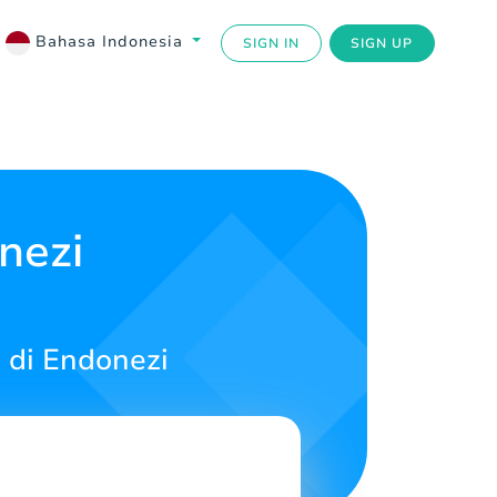
Bahasa Indonesia
SIGN IN
SIGN UP
nezi
 di Endonezi