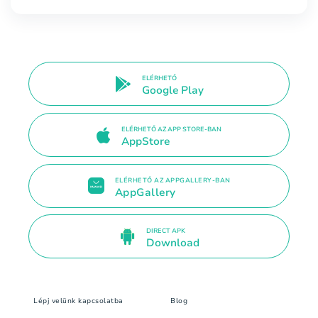
ELÉRHETŐ
Google Play
ELÉRHETŐ AZ APP STORE-BAN
AppStore
ELÉRHETŐ AZ APPGALLERY-BAN
AppGallery
DIRECT APK
Download
Lépj velünk kapcsolatba
Blog