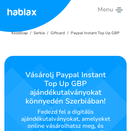
Menu
Kezdőlap
Kezdőlap
Serbia
Giftcard
Paypal Instant Top Up GBP
Árak
Szolgáltatások
Lépj
Vásárolj Paypal Instant
velünk
Top Up GBP
kapcsolatba
ajándékutalványokat
Magyar
könnyedén Szerbiában!
Fedezd fel a digitális
ajándékutalványokat, amelyeket
SIGN IN
SIGN UP
online vásárolhatsz meg, és