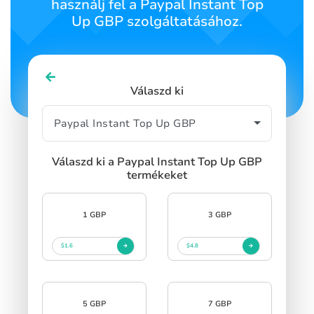
használj fel a Paypal Instant Top
Up GBP szolgáltatásához.
Válaszd ki
Válaszd ki a Paypal Instant Top Up GBP
termékeket
1 GBP
3 GBP
$1.6
$4.8
5 GBP
7 GBP