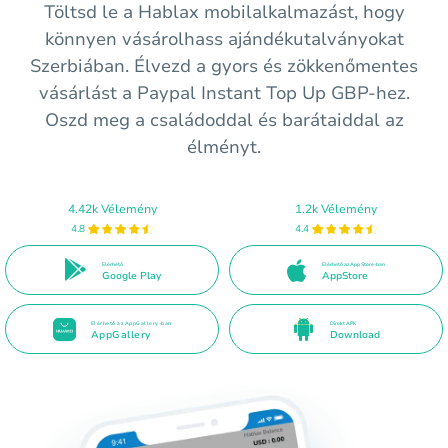
Töltsd le a Hablax mobilalkalmazást, hogy
könnyen vásárolhass ajándékutalványokat
Szerbiában. Élvezd a gyors és zökkenőmentes
vásárlást a Paypal Instant Top Up GBP-hez.
Oszd meg a családoddal és barátaiddal az
élményt.
4.42k Vélemény
1.2k Vélemény
4.8
4.4
Elérhető
Elérhető az App Store-ban
Google Play
AppStore
Elérhető az AppGallery-ban
Direkt APK
AppGallery
Download