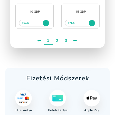
40 GBP
45 GBP
$63.98
$71.97
1
2
3
Fizetési Módszerek
Hitelkártya
Apple Pay
s
Betéti Kártya