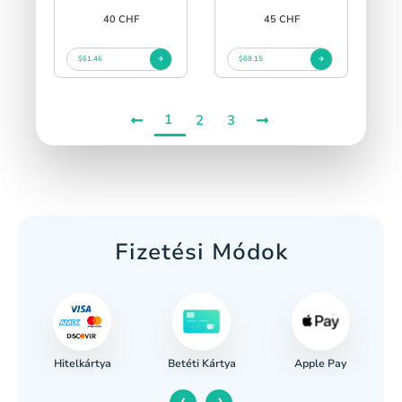
40 CHF
45 CHF
$61.46
$69.15
1
2
3
Fizetési Módok
Hitelkártya
Apple Pay
s
Betéti Kártya
‹
›