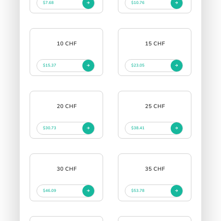
$7.68
$10.76
10 CHF
15 CHF
$15.37
$23.05
20 CHF
25 CHF
$30.73
$38.41
30 CHF
35 CHF
$46.09
$53.78