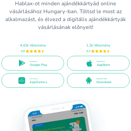
Hablax-ot minden ajándékkártyád online
vásárlásához Hungary-ban. Töltsd le most az
alkalmazást, és élvezd a digitális ajándékkártyák
vásárlásának előnyeit!
4.42k Vélemény
1.2k Vélemény
4.8
4.4
Elérhető a
Elérhető az
Google Play
AppStore
Elérhető a
Közvetlen APK
AppGallery
Download