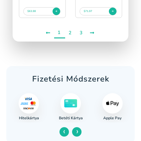
$63.98
$71.97
1
2
3
Fizetési Módszerek
Hitelkártya
Apple Pay
s
Betéti Kártya
‹
›