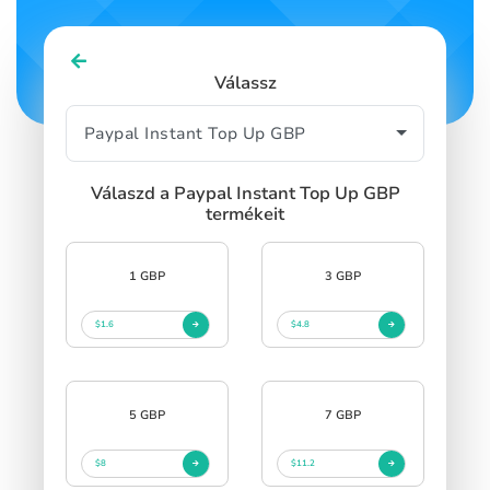
Válassz
Válaszd a Paypal Instant Top Up GBP
termékeit
1 GBP
3 GBP
$1.6
$4.8
5 GBP
7 GBP
$8
$11.2