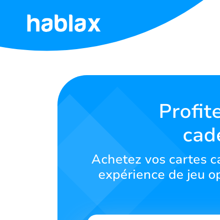
Accueil
Tarifs
Services
Profit
cad
Contactez-
nous
Achetez vos cartes ca
Français
expérience de jeu o
SIGN IN
SIGN UP