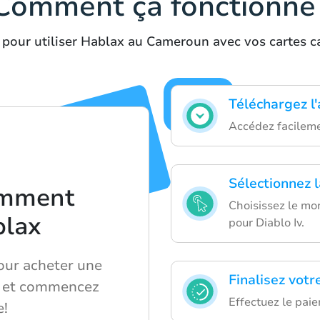
Comment ça fonctionne
 pour utiliser Hablax au Cameroun avec vos cartes c
Téléchargez l
Accédez facilemen
Sélectionnez 
omment
Choisissez le mon
blax
pour Diablo Iv.
our acheter une
Finalisez votr
v et commencez
Effectuez le pai
e!