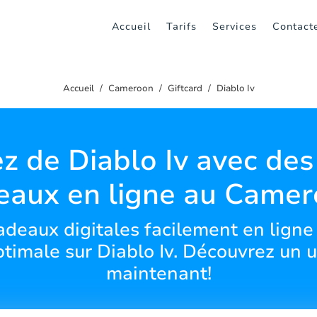
Accueil
Tarifs
Services
Contact
Accueil
Cameroon
Giftcard
Diablo Iv
ez de Diablo Iv avec des
eaux en ligne au Camer
deaux digitales facilement en ligne
ptimale sur Diablo Iv. Découvrez un u
maintenant!