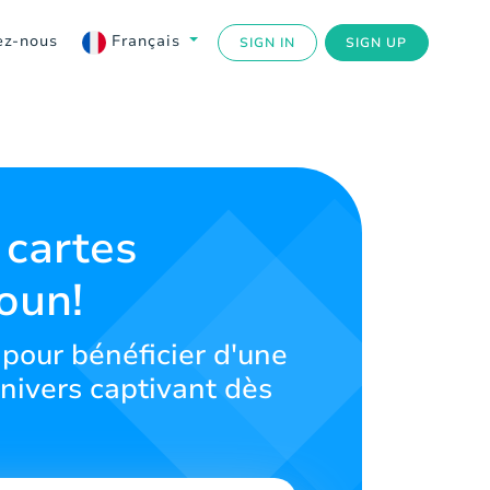
ez-nous
Français
SIGN IN
SIGN UP
 cartes
oun!
 pour bénéficier d'une
nivers captivant dès