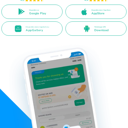
Disponible sur
Disponible dans l'App Store
Google Play
AppStore
Disponible dans AppGallery
Télécharger APK
AppGallery
Download