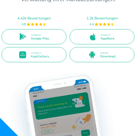
4.42k Bewertungen
1.2k Bewertungen
4.8
4.4
Verfügbar bei
Verfügbar im
Google Play
AppStore
Verfügbar in
Direkt APK
AppGallery
Download