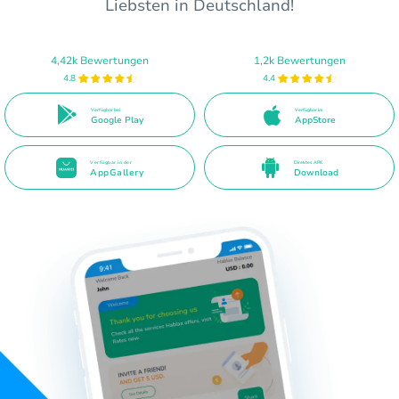
Liebsten in Deutschland!
4,42k Bewertungen
1,2k Bewertungen
4.8
4.4
Verfügbar bei
Verfügbar im
Google Play
AppStore
Verfügbar in der
Direktes APK
AppGallery
Download