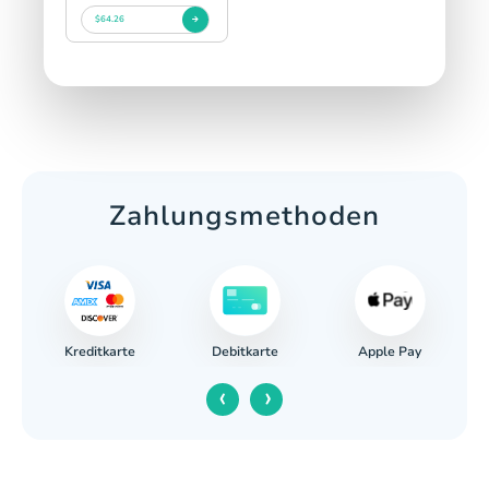
$64.26
Zahlungsmethoden
Kreditkarte
Apple Pay
ng
Debitkarte
‹
›